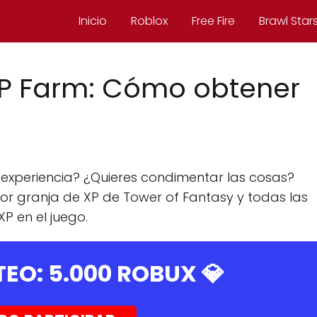
Inicio
Roblox
Free Fire
Brawl Star
XP Farm: Cómo obtener
xperiencia? ¿Quieres condimentar las cosas?
jor granja de XP de Tower of Fantasy y todas las
 en el juego.
TEO:
5.000 ROBUX
💎