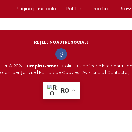
Pagina principala
Roblox
Free Fire
Brawl
REȚELE NOASTRE SOCIALE
utor © 2024 |
Utopia Gamer
| Colțul tău de încredere pentru joc
e confidențialitate
|
Politica de Cookies
|
Aviz juridic
|
Contactați
RO