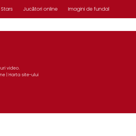
 Stars
Jucători online
Imagini de fundal
uri video.
-ne
|
Harta site-ului