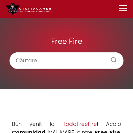
Free Fire
Bun venit la
TodoFreeFire
! Acolo
Comunidad
MAI MARE dintre
Free Fire
.