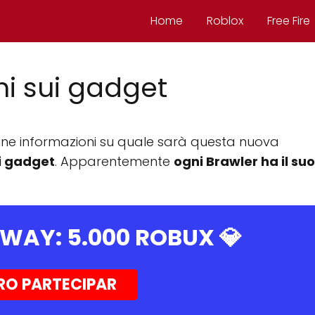
Home
Roblox
Free Fire
ni sui gadget
une informazioni su quale sarà questa nuova
i gadget
. Apparentemente
ogni Brawler ha il suo
AWAY:
5.000 ROBUX
💎
RO PARTECIPAR