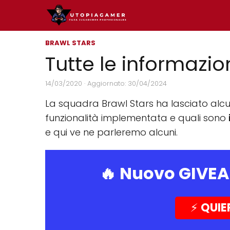
BRAWL STARS
Tutte le informazio
14/03/2020
· Aggiornato: 30/04/2024
La squadra Brawl Stars ha lasciato alc
funzionalità implementata e quali sono
e qui ve ne parleremo alcuni.
🔥 Nuovo GIVE
⚡️
QUIE