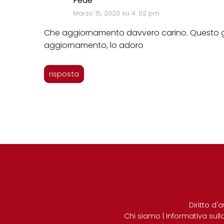
Fede
Marzo 15, 2020 su 4: 02 pm
Che aggiornamento davvero carino. Questo gi
aggiornamento, lo adoro
risposta
Diritto d'
Chi siamo
|
Informativa sull