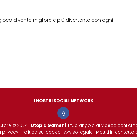
oco diventa migliore e più divertente con ogni
I NOSTRI SOCIAL NETWORK
autore © 2024 |
Utopia Gamer
| Il tuo angolo di videogiochi di fi
a privacy
|
Politica sui cookie
|
Avviso legale
|
Mettiti in contatto