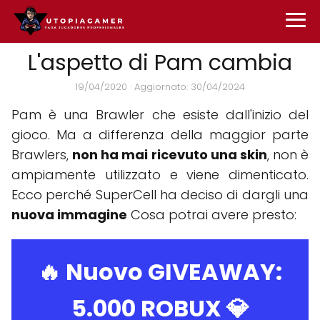
L'aspetto di Pam cambia
19/04/2020
· Aggiornato: 30/04/2024
Pam è una Brawler che esiste dall'inizio del
gioco. Ma a differenza della maggior parte
Brawlers,
non ha mai ricevuto una skin
, non è
ampiamente utilizzato e viene dimenticato.
Ecco perché SuperCell ha deciso di dargli una
nuova immagine
Cosa potrai avere presto:
🔥 Nuovo GIVEAWAY:
5.000 ROBUX
💎