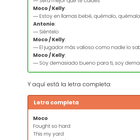
― Será mejor que te cuides
Moco / Kelly
:
― Estoy en llamas bebé, quémalo, quémal
Antonio
:
― Siéntelo
Moco / Kelly
:
― El jugador más valioso como nadie lo sab
Moco / Kelly
:
― Soy demasiado bueno para ti, soy dema
Y aquí está la letra completa:
Letra completa
Moco
Fought so hard
This my yard