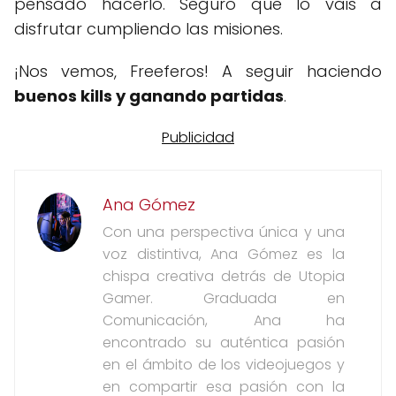
pensado hacerlo. Seguro que lo vais a
disfrutar cumpliendo las misiones.
¡Nos vemos, Freeferos! A seguir haciendo
buenos kills y ganando partidas
.
Ana Gómez
Con una perspectiva única y una
voz distintiva, Ana Gómez es la
chispa creativa detrás de Utopia
Gamer. Graduada en
Comunicación, Ana ha
encontrado su auténtica pasión
en el ámbito de los videojuegos y
en compartir esa pasión con la