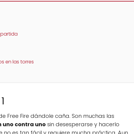
 partida
s en las torres
1
de Free Fire dándole caña. Son muchas las
 uno contra uno
sin desesperarse y hacerlo
 no es tan fácil y requiere mucha práctica. Aun