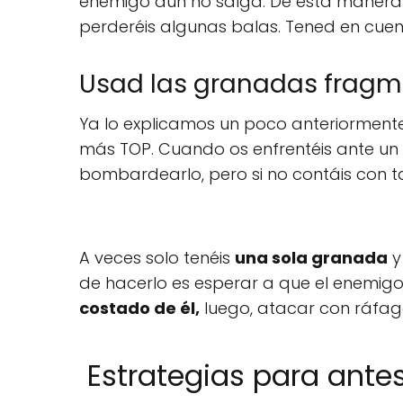
enemigo aún no salga. De esta manera 
perderéis algunas balas. Tened en cue
Usad las granadas frag
Ya lo explicamos un poco anteriorment
más TOP. Cuando os enfrentéis ante un s
bombardearlo, pero si no contáis con ta
A veces solo tenéis
una sola granada
y
de hacerlo es esperar a que el enemigo 
costado de él,
luego, atacar con ráfag
️ Estrategias para ante