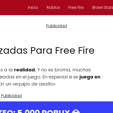
Inicio
Roblox
Free Fire
Brawl Star
zadas Para Free Fire
s a la
realidad.
Y no es broma, muchas
das en el juego. En especial si se
juega en
r un «equipo de asalto».
TEO:
5.000 ROBUX
💎