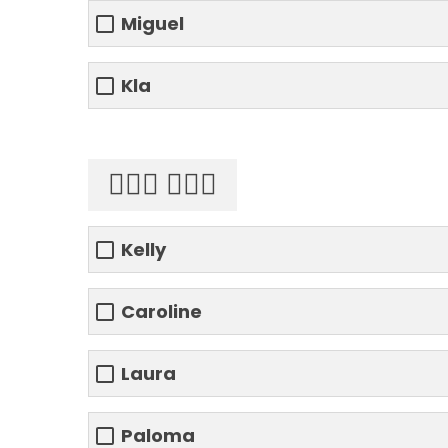
Miguel
Kla
🏃🏼‍♀️ 💇🏻‍♀️
Kelly
Caroline
Laura
Paloma