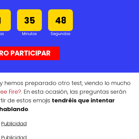
0
34
47
1
35
48
as
Minutos
Segundos
RO PARTICIPAR
hoy hemos preparado otro test, viendo lo mucho
ee Fire?
. En esta ocasión, las preguntas serán
tir de estos emojis
tendréis que intentar
 hablando
.