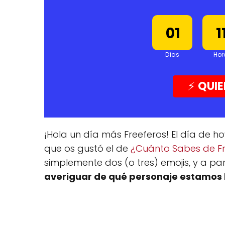
00
1
01
1
Días
Hor
⚡️
QUIE
¡Hola un día más Freeferos! El día de 
que os gustó el de
¿Cuánto Sabes de Fr
simplemente dos (o tres) emojis, y a par
averiguar de qué personaje estamos