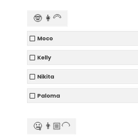
🤓 👩‍🦳
Moco
Kelly
Nikita
Paloma
🤐 👨🏼‍🦲