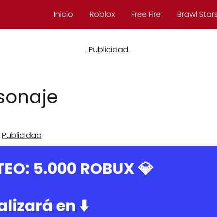
Inicio
Roblox
Free Fire
Brawl Star
rsonaje
TEO:
5.000 ROBUX
💎
alizará en ⬇️