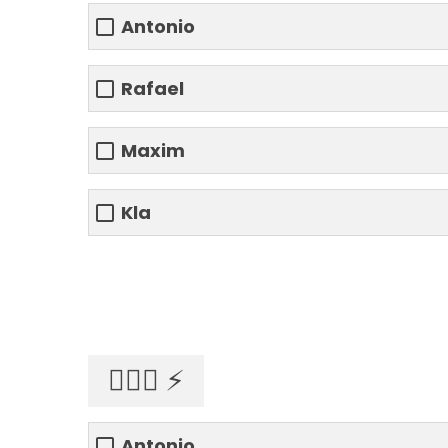
Antonio
Rafael
Maxim
Kla
👨🏾‍✈️ ⚡️
Antonio