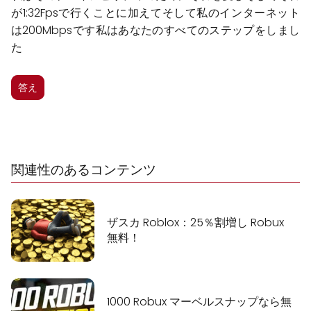
が1:32Fpsで行くことに加えてそして私のインターネット
は200Mbpsです私はあなたのすべてのステップをしまし
た
答え
関連性のあるコンテンツ
ザスカ Roblox：25％割増し Robux
無料！
1000 Robux マーベルスナップなら無