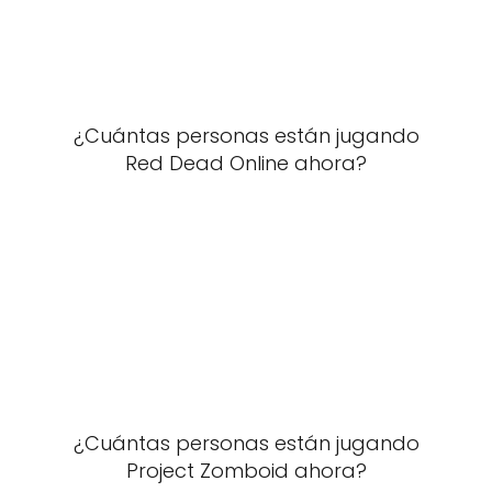
¿Cuántas personas están jugando
Red Dead Online ahora?
¿Cuántas personas están jugando
Project Zomboid ahora?