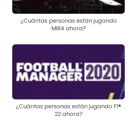
¿Cuántas personas están jugando
MIR4 ahora?
¿Cuántas personas están jugando F1®
22 ahora?