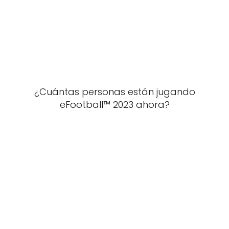
¿Cuántas personas están jugando
eFootball™ 2023 ahora?