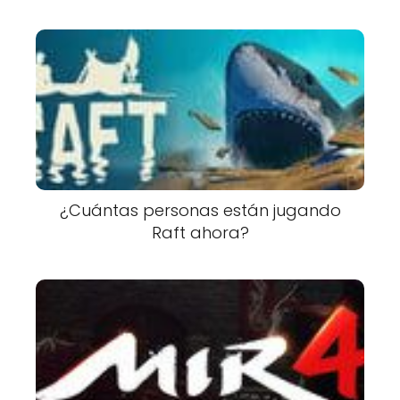
¿Cuántas personas están jugando
Raft ahora?