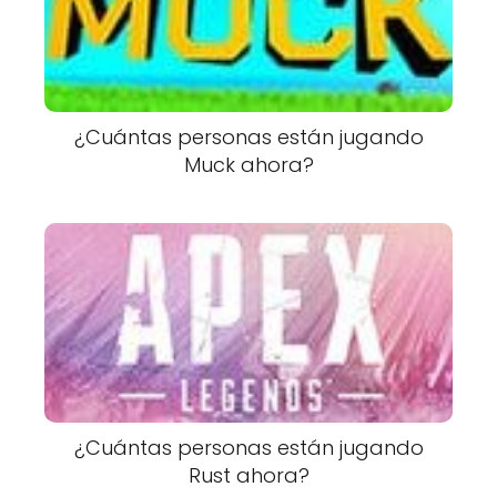
¿Cuántas personas están jugando
Muck ahora?
¿Cuántas personas están jugando
Rust ahora?