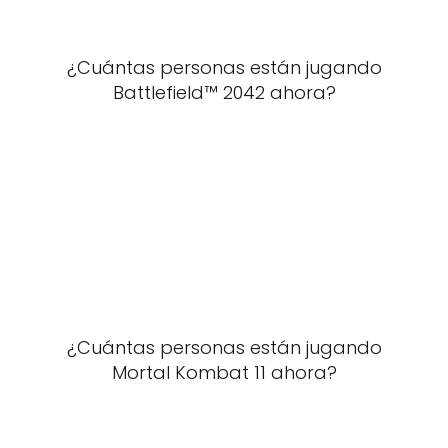
¿Cuántas personas están jugando
Battlefield™ 2042 ahora?
¿Cuántas personas están jugando
Mortal Kombat 11 ahora?