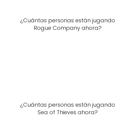
¿Cuántas personas están jugando
Rogue Company ahora?
¿Cuántas personas están jugando
Sea of Thieves ahora?