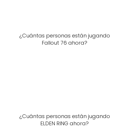
¿Cuántas personas están jugando
Fallout 76 ahora?
¿Cuántas personas están jugando
ELDEN RING ahora?