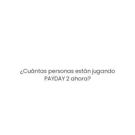
¿Cuántas personas están jugando
PAYDAY 2 ahora?