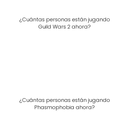
¿Cuántas personas están jugando
Guild Wars 2 ahora?
¿Cuántas personas están jugando
Phasmophobia ahora?