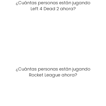
¿Cuántas personas están jugando
Left 4 Dead 2 ahora?
¿Cuántas personas están jugando
Rocket League ahora?