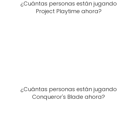
¿Cuántas personas están jugando
Project Playtime ahora?
¿Cuántas personas están jugando
Conqueror's Blade ahora?