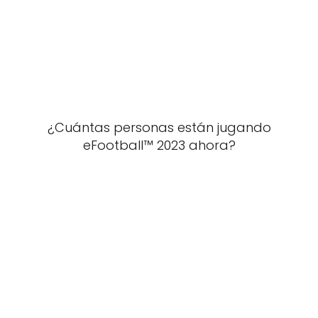
¿Cuántas personas están jugando
eFootball™ 2023 ahora?