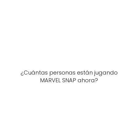
¿Cuántas personas están jugando
MARVEL SNAP ahora?