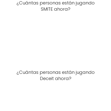
¿Cuántas personas están jugando
SMITE ahora?
¿Cuántas personas están jugando
Deceit ahora?