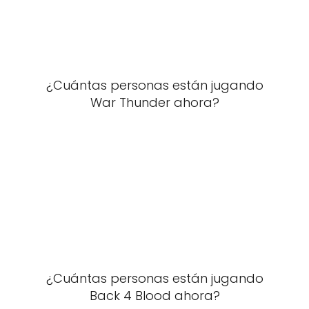
¿Cuántas personas están jugando
War Thunder ahora?
¿Cuántas personas están jugando
Back 4 Blood ahora?