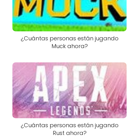
¿Cuántas personas están jugando
Muck ahora?
¿Cuántas personas están jugando
Rust ahora?