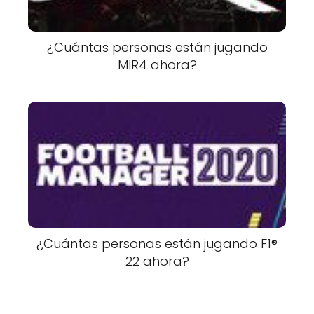
¿Cuántas personas están jugando
MIR4 ahora?
¿Cuántas personas están jugando F1®
22 ahora?