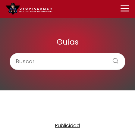
Guías