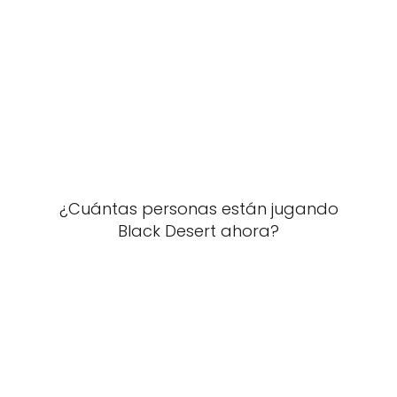
¿Cuántas personas están jugando
Black Desert ahora?