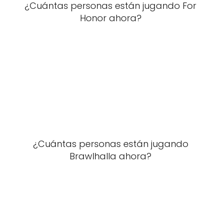
¿Cuántas personas están jugando For
Honor ahora?
¿Cuántas personas están jugando
Brawlhalla ahora?