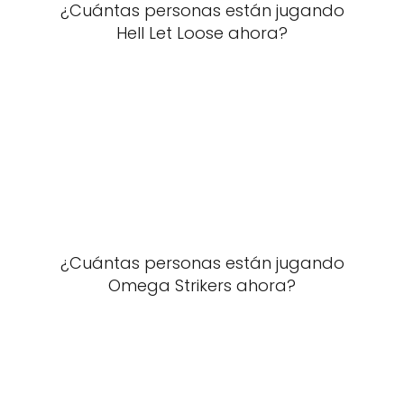
¿Cuántas personas están jugando
Hell Let Loose ahora?
¿Cuántas personas están jugando
Omega Strikers ahora?