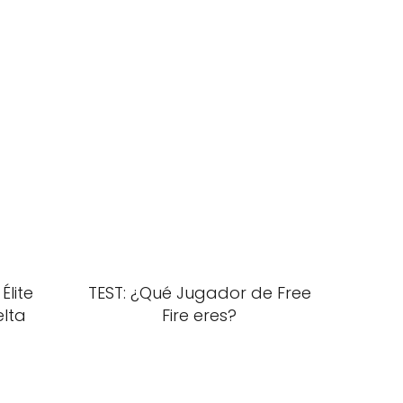
lite
TEST: ¿Qué Jugador de Free
elta
Fire eres?